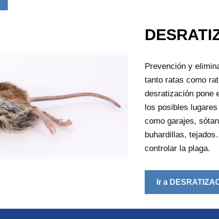
DESRATI
Prevención y elimin
tanto ratas como r
desratización pone e
los posibles lugare
como garajes, sótan
buhardillas, tejado
controlar la plaga.
Ir a DESRATIZA